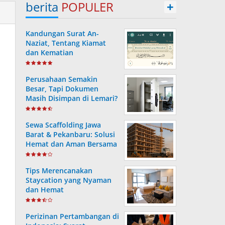
berita
POPULER
+
Kandungan Surat An-
Naziat, Tentang Kiamat
dan Kematian
Perusahaan Semakin
Besar, Tapi Dokumen
Masih Disimpan di Lemari?
Ini Risiko yang Sering
Terjadi Tanpa Disadari
Sewa Scaffolding Jawa
Barat & Pekanbaru: Solusi
Hemat dan Aman Bersama
PT. Consafe
Tips Merencanakan
Staycation yang Nyaman
dan Hemat
Perizinan Pertambangan di