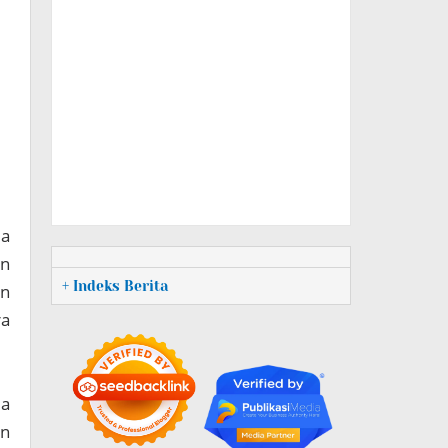
ia
an
+ Indeks Berita
an
ra
ma
an