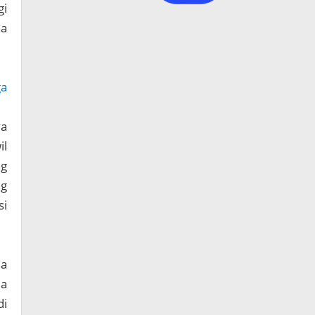
gi
na
ga
ya
il
ng
ng
si
ja
ia
di