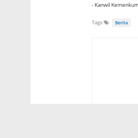
- Kanwil Kemenku
Tags
Berita
Anonim