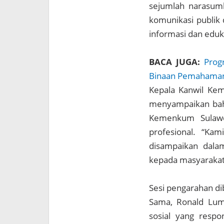
sejumlah narasumb
komunikasi publik 
informasi dan eduk
BACA JUGA:
Prog
Binaan Pemahaman 
Kepala Kanwil Ke
menyampaikan bah
Kemenkum Sulawe
profesional. “Ka
disampaikan dalam
kepada masyarakat 
Sesi pengarahan di
Sama, Ronald Lum
sosial yang respo