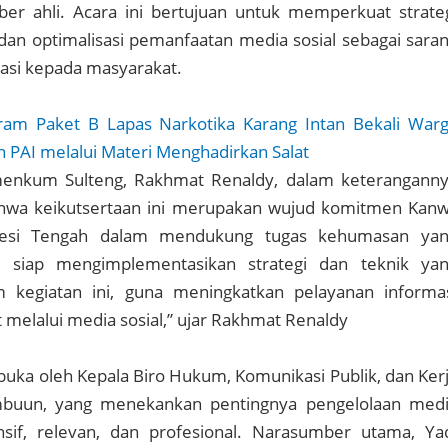
er ahli. Acara ini bertujuan untuk memperkuat strate
dan optimalisasi pemanfaatan media sosial sebagai sara
asi kepada masyarakat.
ram Paket B Lapas Narkotika Karang Intan Bekali War
PAI melalui Materi Menghadirkan Salat
menkum Sulteng, Rakhmat Renaldy, dalam keterangann
wa keikutsertaan ini merupakan wujud komitmen Kanw
si Tengah dalam mendukung tugas kehumasan ya
mi siap mengimplementasikan strategi dan teknik ya
 kegiatan ini, guna meningkatkan pelayanan informa
melalui media sosial,” ujar Rakhmat Renaldy
buka oleh Kepala Biro Hukum, Komunikasi Publik, dan Ker
buun, yang menekankan pentingnya pengelolaan med
nsif, relevan, dan profesional. Narasumber utama, Ya