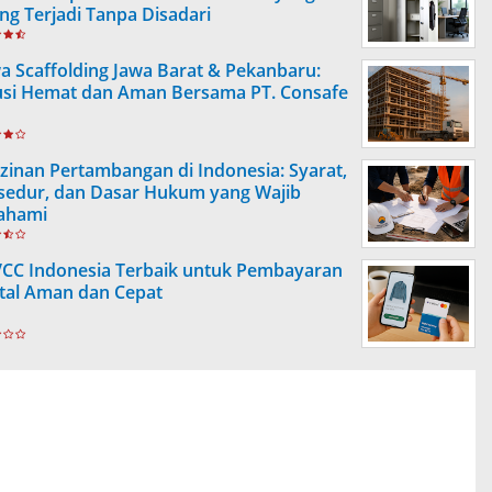
ing Terjadi Tanpa Disadari
a Scaffolding Jawa Barat & Pekanbaru:
usi Hemat dan Aman Bersama PT. Consafe
izinan Pertambangan di Indonesia: Syarat,
sedur, dan Dasar Hukum yang Wajib
ahami
VCC Indonesia Terbaik untuk Pembayaran
ital Aman dan Cepat