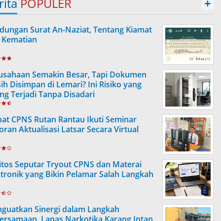
rita
POPULER
+
dungan Surat An-Naziat, Tentang Kiamat
 Kematian
usahaan Semakin Besar, Tapi Dokumen
ih Disimpan di Lemari? Ini Risiko yang
ing Terjadi Tanpa Disadari
at CPNS Rutan Rantau Ikuti Seminar
oran Aktualisasi Latsar Secara Virtual
itos Seputar Tryout CPNS dan Materai
ktronik yang Bikin Pelamar Salah Langkah
guatkan Sinergi dalam Langkah
ersamaan, Lapas Narkotika Karang Intan