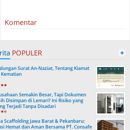
Komentar
rita
POPULER
+
dungan Surat An-Naziat, Tentang Kiamat
 Kematian
usahaan Semakin Besar, Tapi Dokumen
ih Disimpan di Lemari? Ini Risiko yang
ing Terjadi Tanpa Disadari
a Scaffolding Jawa Barat & Pekanbaru:
usi Hemat dan Aman Bersama PT. Consafe