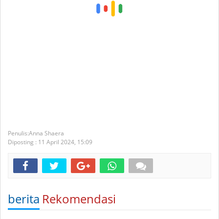
Anna Shaera
Diposting :
11 April 2024,
15:09
berita
Rekomendasi