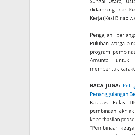
Sungai Utara, Us
didampingi oleh Ke
Kerja (Kasi Binapiwa
Pengajian berlan
Puluhan warga bin
program pembinaa
Amuntai untuk m
membentuk karakter
BACA JUGA:
Petu
Penanggulangan Be
Kalapas Kelas I
pembinaan akhlak
keberhasilan pros
"Pembinaan keaga