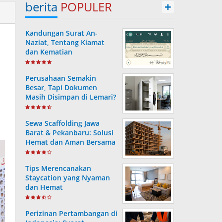
berita
POPULER
+
Kandungan Surat An-
Naziat, Tentang Kiamat
dan Kematian
Perusahaan Semakin
Besar, Tapi Dokumen
Masih Disimpan di Lemari?
Ini Risiko yang Sering
Terjadi Tanpa Disadari
Sewa Scaffolding Jawa
Barat & Pekanbaru: Solusi
Hemat dan Aman Bersama
PT. Consafe
Tips Merencanakan
Staycation yang Nyaman
dan Hemat
Perizinan Pertambangan di