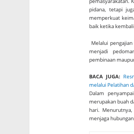
pemasyarakatan. Ka
pidana, tetapi ju
memperkuat keiman
baik ketika kembal
Melalui pengajian 
menjadi pedoman
pembinaan maupun s
BACA JUGA:
Res
melalui Pelatihan
Dalam penyampai
merupakan buah dar
hari. Menurutnya,
menjaga hubungan 