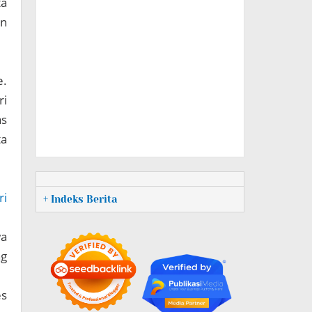
ta
an
e.
ri
as
ta
ri
+ Indeks Berita
wa
ng
es