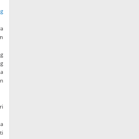
ng
wa
am
g
ng
da
an
ri
ya
ti