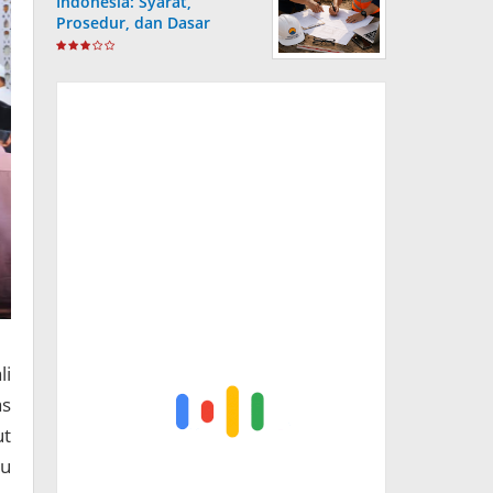
Indonesia: Syarat,
Prosedur, dan Dasar
Hukum yang Wajib
Dipahami
li
as
ut
lu