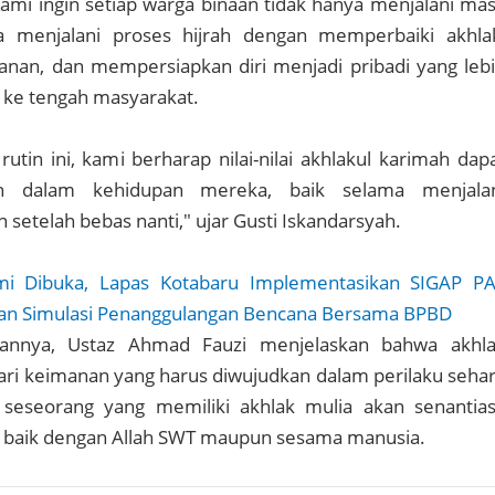
mi ingin setiap warga binaan tidak hanya menjalani ma
ga menjalani proses hijrah dengan memperbaiki akhla
an, dan mempersiapkan diri menjadi pribadi yang leb
i ke tengah masyarakat.
rutin ini, kami berharap nilai-nilai akhlakul karimah dap
 dalam kehidupan mereka, baik selama menjala
etelah bebas nanti," ujar Gusti Iskandarsyah.
mi Dibuka, Lapas Kotabaru Implementasikan SIGAP P
 dan Simulasi Penanggulangan Bencana Bersama BPBD
annya, Ustaz Ahmad Fauzi menjelaskan bahwa akhl
i keimanan yang harus diwujudkan dalam perilaku sehar
 seseorang yang memiliki akhlak mulia akan senantia
baik dengan Allah SWT maupun sesama manusia.