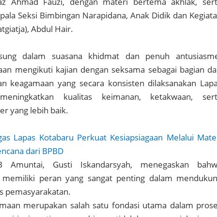
taz Ahmad Fauzi, dengan materi bertema akhlak, ser
pala Seksi Bimbingan Narapidana, Anak Didik dan Kegiat
tgiatja), Abdul Hair.
gsung dalam suasana khidmat dan penuh antusiasm
aan mengikuti kajian dengan seksama sebagai bagian da
n keagamaan yang secara konsisten dilaksanakan Lap
eningkatkan kualitas keimanan, ketakwaan, ser
 yang lebih baik.
gas Lapas Kotabaru Perkuat Kesiapsiagaan Melalui Mate
ncana dari BPBD
IB Amuntai, Gusti Iskandarsyah, menegaskan bah
 memiliki peran yang sangat penting dalam menduku
es pemasyarakatan.
maan merupakan salah satu fondasi utama dalam pros