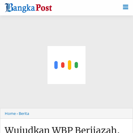
-->
Home
› Berita
Wujudkan WBP Berijazah,