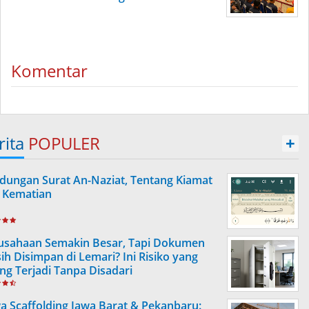
Komentar
rita
POPULER
+
dungan Surat An-Naziat, Tentang Kiamat
 Kematian
usahaan Semakin Besar, Tapi Dokumen
ih Disimpan di Lemari? Ini Risiko yang
ing Terjadi Tanpa Disadari
a Scaffolding Jawa Barat & Pekanbaru: