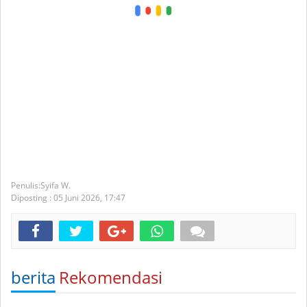
Syifa W.
Diposting :
05 Juni 2026,
17:47
berita
Rekomendasi