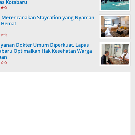
as Kotabaru
s Merencanakan Staycation yang Nyaman
 Hemat
ayanan Dokter Umum Diperkuat, Lapas
abaru Optimalkan Hak Kesehatan Warga
aan