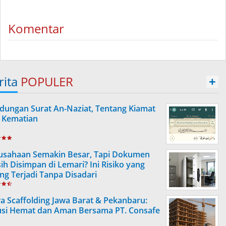
Komentar
rita
POPULER
+
dungan Surat An-Naziat, Tentang Kiamat
 Kematian
usahaan Semakin Besar, Tapi Dokumen
ih Disimpan di Lemari? Ini Risiko yang
ing Terjadi Tanpa Disadari
a Scaffolding Jawa Barat & Pekanbaru:
usi Hemat dan Aman Bersama PT. Consafe