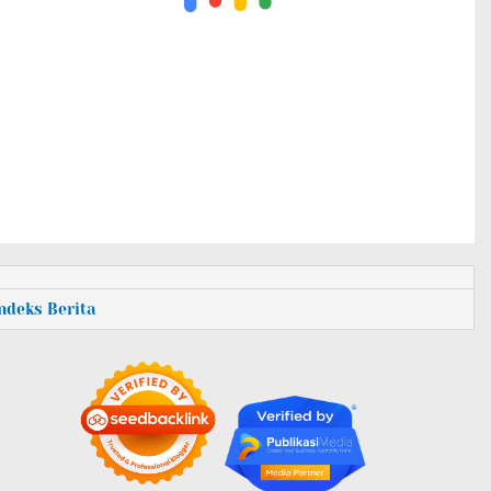
Indeks Berita