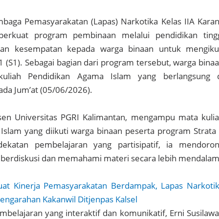
baga Pemasyarakatan (Lapas) Narkotika Kelas IIA Kara
erkuat program pembinaan melalui pendidikan ting
an kesempatan kepada warga binaan untuk mengiku
 1 (S1). Sebagai bagian dari program tersebut, warga bina
kuliah Pendidikan Agama Islam yang berlangsung 
ada Jum’at (05/06/2026).
dosen Universitas PGRI Kalimantan, mengampu mata kuli
slam yang diikuti warga binaan peserta program Strata
dekatan pembelajaran yang partisipatif, ia mendoro
f berdiskusi dan memahami materi secara lebih mendalam
uat Kinerja Pemasyarakatan Berdampak, Lapas Narkoti
Pengarahan Kakanwil Ditjenpas Kalsel
belajaran yang interaktif dan komunikatif, Erni Susilawa