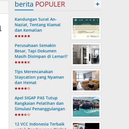
berita
POPULER
+
Kandungan Surat An-
n
Naziat, Tentang Kiamat
dan Kematian
Perusahaan Semakin
Besar, Tapi Dokumen
Masih Disimpan di Lemari?
Ini Risiko yang Sering
Terjadi Tanpa Disadari
Tips Merencanakan
Staycation yang Nyaman
dan Hemat
Apel SIGAP PAS Tutup
Rangkaian Pelatihan dan
Simulasi Penanggulangan
Bencana di Lapas
Kotabaru
12 VCC Indonesia Terbaik