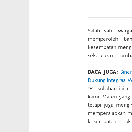
Salah satu warga
memperoleh bany
kesempatan mengik
sekaligus menambah
BACA JUGA:
Sine
Dukung Integrasi W
“Perkuliahan ini
kami. Materi yan
tetapi juga mengi
mempersiapkan ma
kesempatan untuk t