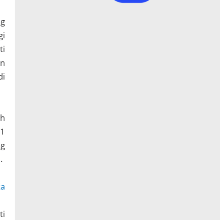
ng
gi
ti
an
di
ah
 1
ng
.
ka
ti