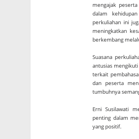
mengajak peserta 
dalam kehidupan 
perkuliahan ini j
meningkatkan kes
berkembang melalu
Suasana perkuliaha
antusias mengikuti
terkait pembahasan
dan peserta menc
tumbuhnya semanga
Erni Susilawati 
penting dalam mem
yang positif.