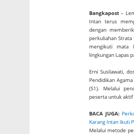
Bangkapost
– Lem
Intan terus memp
dengan memberik
perkuliahan Strata
mengikuti mata 
lingkungan Lapas p
Erni Susilawati, 
Pendidikan Agama I
(S1). Melalui pen
peserta untuk akti
BACA JUGA:
Perk
Karang Intan Ikuti 
Melalui metode pem