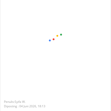
Syifa W.
Diposting :
04 Juni 2026,
18:13