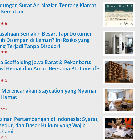
dungan Surat An-Naziat, Tentang Kiamat
 Kematian
usahaan Semakin Besar, Tapi Dokumen
ih Disimpan di Lemari? Ini Risiko yang
ing Terjadi Tanpa Disadari
a Scaffolding Jawa Barat & Pekanbaru:
usi Hemat dan Aman Bersama PT. Consafe
s Merencanakan Staycation yang Nyaman
 Hemat
izinan Pertambangan di Indonesia: Syarat,
sedur, dan Dasar Hukum yang Wajib
ahami