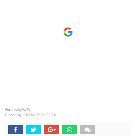
Syifa W.
Diposting :
18 Mei 2026,
08:32