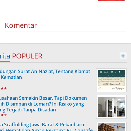
Komentar
rita
POPULER
+
dungan Surat An-Naziat, Tentang Kiamat
 Kematian
usahaan Semakin Besar, Tapi Dokumen
ih Disimpan di Lemari? Ini Risiko yang
ing Terjadi Tanpa Disadari
a Scaffolding Jawa Barat & Pekanbaru:
usi Hemat dan Aman Bersama PT. Consafe