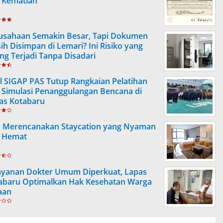
 Kematian
usahaan Semakin Besar, Tapi Dokumen
ih Disimpan di Lemari? Ini Risiko yang
ing Terjadi Tanpa Disadari
l SIGAP PAS Tutup Rangkaian Pelatihan
 Simulasi Penanggulangan Bencana di
as Kotabaru
s Merencanakan Staycation yang Nyaman
 Hemat
ayanan Dokter Umum Diperkuat, Lapas
abaru Optimalkan Hak Kesehatan Warga
aan