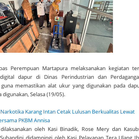
as Perempuan Martapura melaksanakan kegiatan te
digital dapur di Dinas Perindustrian dan Perdagang
 guna memastikan alat ukur yang digunakan pada dap
 digunakan, Selasa (19/05).
 Narkotika Karang Intan Cetak Lulusan Berkualitas Lewat
Bersama PKBM Annisa
 dilaksanakan oleh Kasi Binadik, Rose Mery dan Kasub
Suhandini didampingi oleh Kasi Pelayanan Tera Ulang I