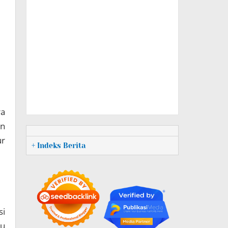
ra
an
ur
+ Indeks Berita
si
bu