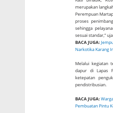
merupakan langkah 
Perempuan Martapur
proses penimbang
sehingga pelayana
sesuai standar,” uj
BACA JUGA:
Jempu
Narkotika Karang 
Melalui kegiatan t
dapur di Lapas 
ketepatan pengu
pendistribusian.
BACA JUGA:
Warga
Pembuatan Pintu 