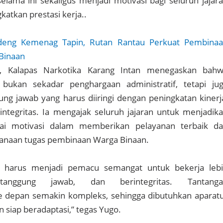
selama ini sekaligus menjadi motivasi bagi seluruh jajar
katkan prestasi kerja..
eng Kemenag Tapin, Rutan Rantau Perkuat Pembina
Binaan
, Kalapas Narkotika Karang Intan menegaskan bah
bukan sekadar penghargaan administratif, tetapi ju
g jawab yang harus diiringi dengan peningkatan kinerj
a integritas. Ia mengajak seluruh jajaran untuk menjadik
i motivasi dalam memberikan pelayanan terbaik d
naan tugas pembinaan Warga Binaan.
t harus menjadi pemacu semangat untuk bekerja leb
ertanggung jawab, dan berintegritas. Tantanga
 depan semakin kompleks, sehingga dibutuhkan aparat
an siap beradaptasi,” tegas Yugo.