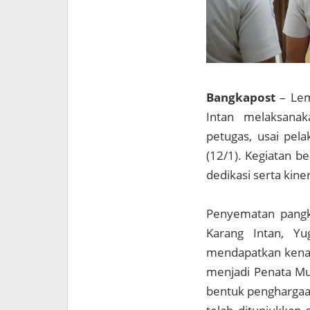
Bangkapost
– Lem
Intan melaksana
petugas, usai pela
(12/1). Kegiatan 
dedikasi serta kin
Penyematan pangka
Karang Intan, Y
mendapatkan kenaik
menjadi Penata Mud
bentuk penghargaan