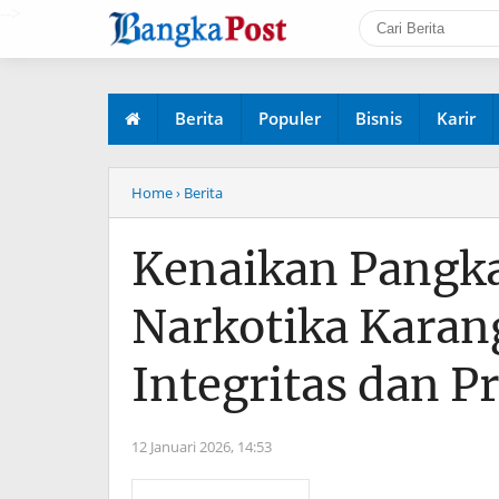
-->
Berita
Populer
Bisnis
Karir
Home
› Berita
Kenaikan Pangka
Narkotika Karan
Integritas dan P
12 Januari 2026,
14:53