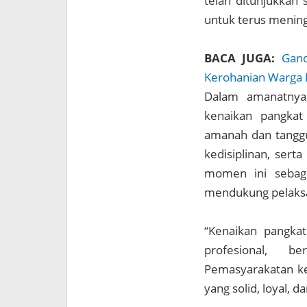
telah ditunjukkan 
untuk terus mening
BACA JUGA:
Gand
Kerohanian Warga 
Dalam amanatnya
kenaikan pangkat 
amanah dan tanggun
kedisiplinan, sert
momen ini sebaga
mendukung pelaksa
“Kenaikan pangka
profesional, b
Pemasyarakatan ke
yang solid, loyal, d