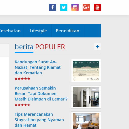
Kesehatan
Lifestyle
Pendidikan
berita
POPULER
+
Kandungan Surat An-
Naziat, Tentang Kiamat
dan Kematian
Perusahaan Semakin
Besar, Tapi Dokumen
Masih Disimpan di Lemari?
Ini Risiko yang Sering
Terjadi Tanpa Disadari
Tips Merencanakan
Staycation yang Nyaman
dan Hemat