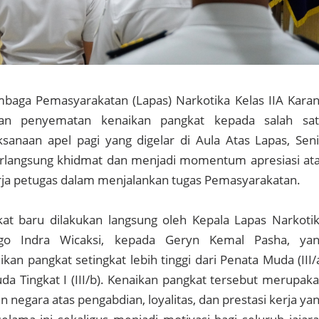
baga Pemasyarakatan (Lapas) Narkotika Kelas IIA Kara
kan penyematan kenaikan pangkat kepada salah sa
ksanaan apel pagi yang digelar di Aula Atas Lapas, Sen
berlangsung khidmat dan menjadi momentum apresiasi at
erja petugas dalam menjalankan tugas Pemasyarakatan.
t baru dilakukan langsung oleh Kepala Lapas Narkoti
ugo Indra Wicaksi, kepada Geryn Kemal Pasha, ya
an pangkat setingkat lebih tinggi dari Penata Muda (III/
a Tingkat I (III/b). Kenaikan pangkat tersebut merupak
 negara atas pengabdian, loyalitas, dan prestasi kerja ya