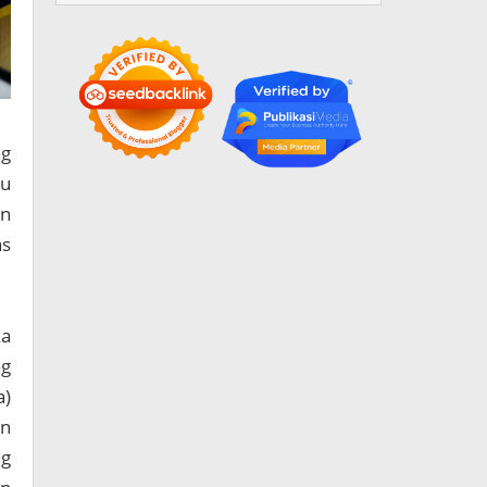
ng
tu
in
as
ka
ng
a)
an
ng