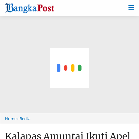
-->
Home
› Berita
Kalapas Amuntai Ikuti Apel