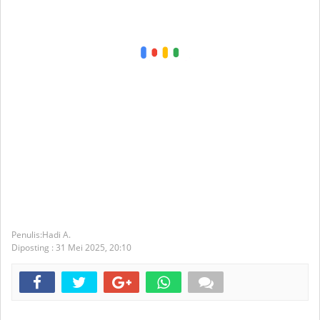
Hadi A.
Diposting :
31 Mei 2025,
20:10