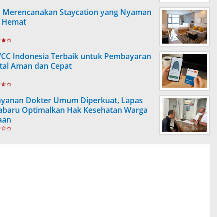
s Merencanakan Staycation yang Nyaman
 Hemat
VCC Indonesia Terbaik untuk Pembayaran
ital Aman dan Cepat
ayanan Dokter Umum Diperkuat, Lapas
abaru Optimalkan Hak Kesehatan Warga
aan