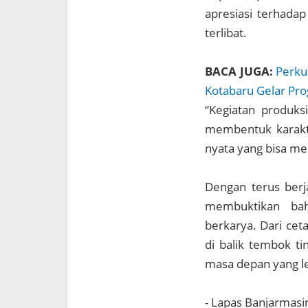
apresiasi terhada
terlibat.
BACA JUGA:
Perku
Kotabaru Gelar Pr
“Kegiatan produks
membentuk karakte
nyata yang bisa me
Dengan terus berja
membuktikan bah
berkarya. Dari ce
di balik tembok ti
masa depan yang le
- Lapas Banjarmasi