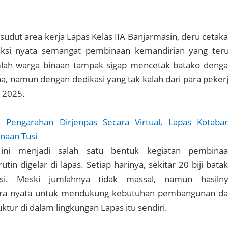
udut area kerja Lapas Kelas IIA Banjarmasin, deru cetak
aksi nyata semangat pembinaan kemandirian yang ter
mlah warga binaan tampak sigap mencetak batako deng
a, namun dengan dedikasi yang tak kalah dari para peker
i 2025.
ti Pengarahan Dirjenpas Secara Virtual, Lapas Kotaba
naan Tusi
 ini menjadi salah satu bentuk kegiatan pembina
tin digelar di lapas. Setiap harinya, sekitar 20 biji bata
ksi. Meski jumlahnya tidak massal, namun hasiln
ara nyata untuk mendukung kebutuhan pembangunan d
ktur di dalam lingkungan Lapas itu sendiri.