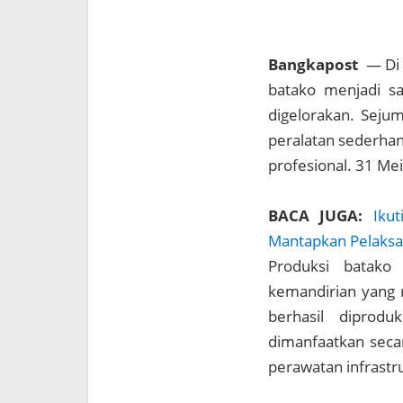
Bangkapost
— Di s
batako menjadi s
digelorakan. Seju
peralatan sederhan
profesional. 31 Me
BACA JUGA:
Iku
Mantapkan Pelaksa
Produksi batako
kemandirian yang ru
berhasil diprodu
dimanfaatkan sec
perawatan infrastru