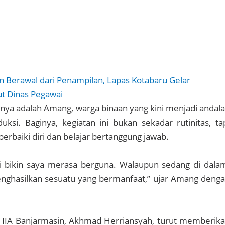
in Berawal dari Penampilan, Lapas Kotabaru Gelar
t Dinas Pegawai
ranya adalah Amang, warga binaan yang kini menjadi andal
ksi. Baginya, kegiatan ini bukan sekadar rutinitas, ta
rbaiki diri dan belajar bertanggung jawab.
ni bikin saya merasa berguna. Walaupun sedang di dala
enghasilkan sesuatu yang bermanfaat,” ujar Amang deng
s IIA Banjarmasin, Akhmad Herriansyah, turut memberik