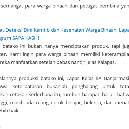
p semangat para warga binaan dan petugas pembina ya
at Deteksi Dini Kamtib dan Kesehatan Warga Binaan, Lap
ogram SAPA KASIH
i batako ini bukan hanya menciptakan produk, tapi ju
r. Kami ingin para warga binaan memiliki keterampil
reka manfaatkan setelah bebas nanti,” jelas Kalapas.
lannya produksi batako ini, Lapas Kelas IIA Banjarmas
wa keterbatasan bukanlah penghalang untuk tet
takan-cetakan sederhana itu, tumbuh harapan baru—bah
nggi, masih ada ruang untuk belajar, bekerja, dan mena
bih baik.
n