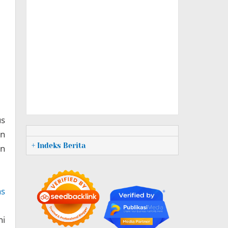
us
an
+ Indeks Berita
an
as
ni