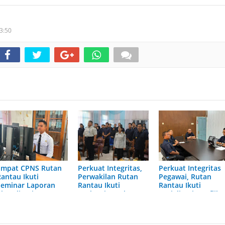
3:50
Empat CPNS Rutan
Perkuat Integritas,
Perkuat Integritas
Rantau Ikuti
Perwakilan Rutan
Pegawai, Rutan
Seminar Laporan
Rantau Ikuti
Rantau Ikuti
ktualisasi Latsar
Evaluasi Caraka
Sosialisasi Konflik
ecara Virtual
LHKAN di
Kepentingan serta
Banjarmasin
Monitoring dan
Evaluasi Caraka