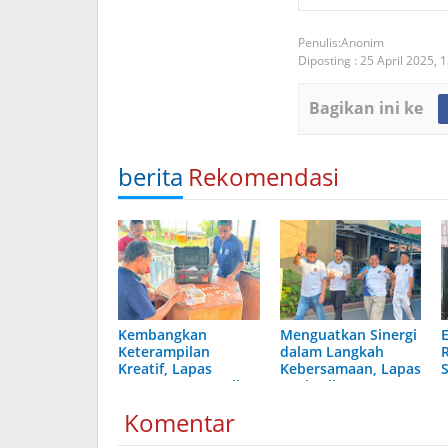
Anonim
Diposting :
25 April 2025,
1
Bagikan ini ke
berita
Rekomendasi
Kembangkan
Menguatkan Sinergi
Keterampilan
dalam Langkah
Kreatif, Lapas
Kebersamaan, Lapas
Karang Intan Latih
Narkotika Karang
A
Warga Binaan Buat
Intan Ikuti Fun Walk
S
Komentar
Kerajinan Bambu
HUT Ke-81 RI