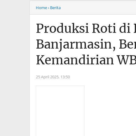
Home
› Berita
Produksi Roti di
Banjarmasin, B
Kemandirian W
25 April 2025,
13:50