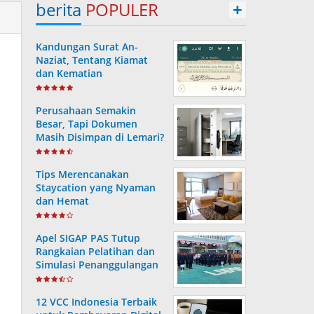
berita
POPULER
+
Kandungan Surat An-
Naziat, Tentang Kiamat
dan Kematian
Perusahaan Semakin
Besar, Tapi Dokumen
Masih Disimpan di Lemari?
Ini Risiko yang Sering
Terjadi Tanpa Disadari
Tips Merencanakan
Staycation yang Nyaman
dan Hemat
Apel SIGAP PAS Tutup
Rangkaian Pelatihan dan
Simulasi Penanggulangan
Bencana di Lapas
Kotabaru
12 VCC Indonesia Terbaik