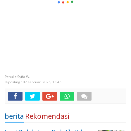
Syifa W.
Diposting :
07 Februari 2025,
13:45
berita
Rekomendasi