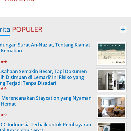
rita
POPULER
+
dungan Surat An-Naziat, Tentang Kiamat
 Kematian
usahaan Semakin Besar, Tapi Dokumen
ih Disimpan di Lemari? Ini Risiko yang
ing Terjadi Tanpa Disadari
s Merencanakan Staycation yang Nyaman
 Hemat
VCC Indonesia Terbaik untuk Pembayaran
ital Aman dan Cepat