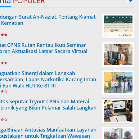
rita
POPULER
+
dungan Surat An-Naziat, Tentang Kiamat
 Kematian
at CPNS Rutan Rantau Ikuti Seminar
oran Aktualisasi Latsar Secara Virtual
guatkan Sinergi dalam Langkah
ersamaan, Lapas Narkotika Karang Intan
ti Fun Walk HUT Ke-81 RI
itos Seputar Tryout CPNS dan Materai
ktronik yang Bikin Pelamar Salah Langkah
ga Binaan Antusias Manfaatkan Layanan
pustakaan untuk Tingkatkan Wawasan