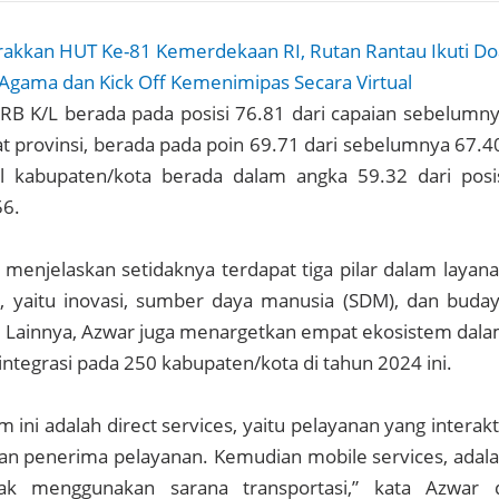
akkan HUT Ke-81 Kemerdekaan RI, Rutan Rantau Ikuti Do
Agama dan Kick Off Kemenimipas Secara Virtual
RB K/L berada pada posisi 76.81 dari capaian sebelumn
at provinsi, berada pada poin 69.71 dari sebelumnya 67.4
l kabupaten/kota berada dalam angka 59.32 dari posi
56.
r menjelaskan setidaknya terdapat tiga pilar dalam layan
l, yaitu inovasi, sumber daya manusia (SDM), dan buda
k. Lainnya, Azwar juga menargetkan empat ekosistem dal
integrasi pada 250 kabupaten/kota di tahun 2024 ini.
ini adalah direct services, yaitu pelayanan yang interakt
an penerima pelayanan. Kemudian mobile services, adal
ak menggunakan sarana transportasi,” kata Azwar 