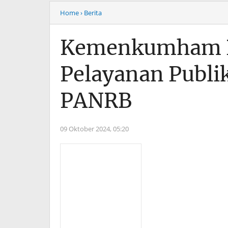
Home
› Berita
Kemenkumham R
Pelayanan Publi
PANRB
09 Oktober 2024,
05:20