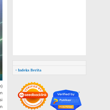
+ Indeks Berita
m)
an
si
an