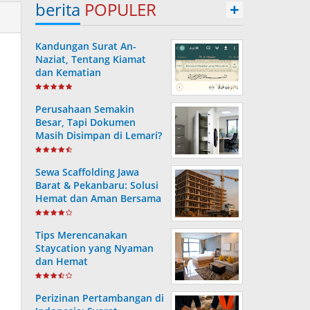
berita
POPULER
+
Kandungan Surat An-
Naziat, Tentang Kiamat
dan Kematian
Perusahaan Semakin
Besar, Tapi Dokumen
Masih Disimpan di Lemari?
Ini Risiko yang Sering
Terjadi Tanpa Disadari
Sewa Scaffolding Jawa
Barat & Pekanbaru: Solusi
Hemat dan Aman Bersama
PT. Consafe
Tips Merencanakan
Staycation yang Nyaman
dan Hemat
Perizinan Pertambangan di