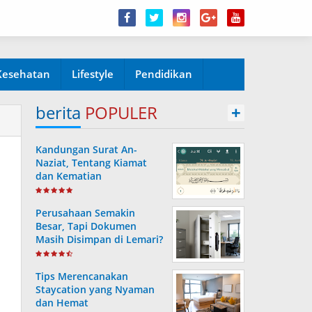
Kesehatan
Lifestyle
Pendidikan
berita
POPULER
+
Kandungan Surat An-
Naziat, Tentang Kiamat
dan Kematian
Perusahaan Semakin
Besar, Tapi Dokumen
Masih Disimpan di Lemari?
Ini Risiko yang Sering
Terjadi Tanpa Disadari
Tips Merencanakan
Staycation yang Nyaman
dan Hemat