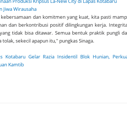
naan Produksi Kripsus La-New City di Lapas Kotabaru
n Jiwa Wirausaha
kebersamaan dan komitmen yang kuat, kita pasti mam
dan berkontribusi positif dilingkungan kerja. Integrit
yang tidak bisa ditawar. Semua bentuk praktik pungli d
ta tolak, sekecil apapun itu," pungkas Sinaga.
s Kotabaru Gelar Razia Insidentil Blok Hunian, Perku
guan Kamtib