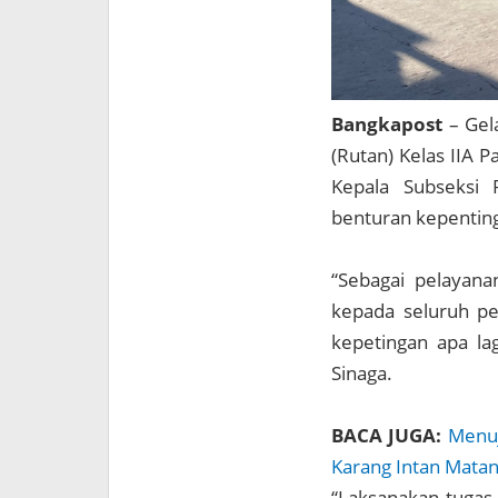
Bangkapost
– Gel
(Rutan) Kelas IIA
Kepala Subseksi 
benturan kepentin
“Sebagai pelayana
kepada seluruh pe
kepetingan apa lag
Sinaga.
BACA JUGA:
Menuj
Karang Intan Matan
“Laksanakan tugas