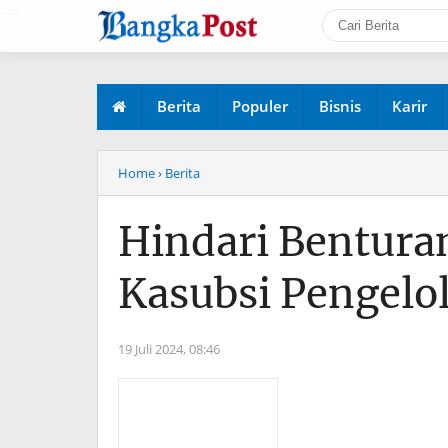
-->
Berita
Populer
Bisnis
Karir
Home
› Berita
Hindari Bentura
Kasubsi Pengelol
19 Juli 2024,
08:46