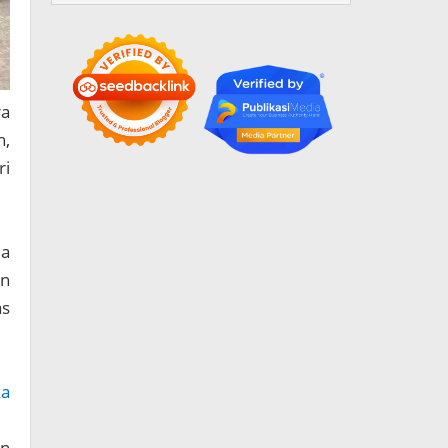
ra
h,
ri
ma
an
as
ka
an