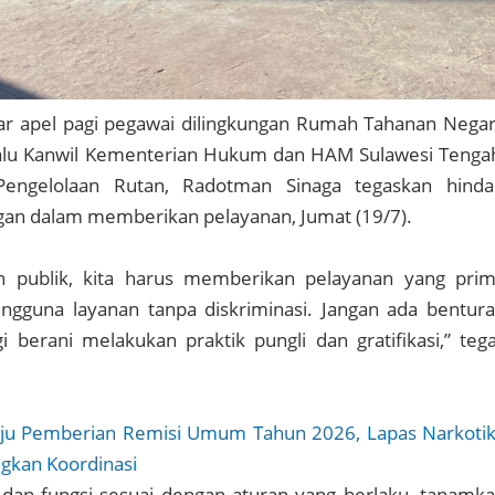
ar apel pagi pegawai dilingkungan Rumah Tahanan Nega
 Palu Kanwil Kementerian Hukum dan HAM Sulawesi Tenga
Pengelolaan Rutan, Radotman Sinaga tegaskan hinda
gan dalam memberikan pelayanan, Jumat (19/7).
n publik, kita harus memberikan pelayanan yang pri
ngguna layanan tanpa diskriminasi. Jangan ada bentur
i berani melakukan praktik pungli dan gratifikasi,” teg
u Pemberian Remisi Umum Tahun 2026, Lapas Narkoti
gkan Koordinasi
 dan fungsi sesuai dengan aturan yang berlaku, tanamk