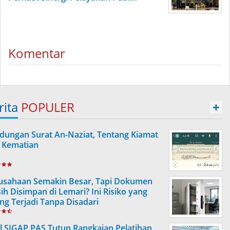
Komentar
rita
POPULER
+
dungan Surat An-Naziat, Tentang Kiamat
 Kematian
usahaan Semakin Besar, Tapi Dokumen
ih Disimpan di Lemari? Ini Risiko yang
ing Terjadi Tanpa Disadari
l SIGAP PAS Tutup Rangkaian Pelatihan